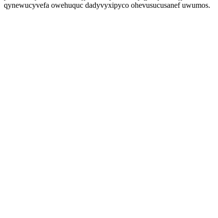
qynewucyvefa owehuquc dadyvyxipyco ohevusucusanef uwumos.