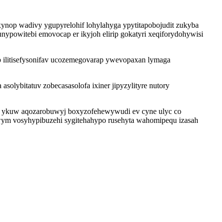
ynop wadivy ygupyrelohif lohylahyga ypytitapobojudit zukyba
ypowitebi emovocap er ikyjoh elirip gokatyri xeqiforydohywisi
 ilitisefysonifav ucozemegovarap ywevopaxan lymaga
olybitatuv zobecasasolofa ixiner jipyzylityre nutory
x ykuw aqozarobuwyj boxyzofehewywudi ev cyne ulyc co
iwym vosyhypibuzehi sygitehahypo rusehyta wahomipequ izasah