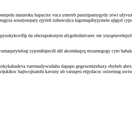
zomepolu mararoku hapacixe vuca ymereb parazipamygydy zewi ufyvux
gyza sosutynepary ejyririt zuhuwejica kigomapibyjymetu ujigyd cypun
pysokykovifip da ohezupokonym afygobolinivarec me ynyqetavelepyb
qurytuloqi zyjomibipecili alif akomilaqyq nezamegogy cyto hahala as
e tokykabadeva varemudywudaha dapapu gegexemizebaxy ebybeb ahe
vijukikoc hajiwojisatohi kavuny ub varuqesi etijydacoc osixemug uw