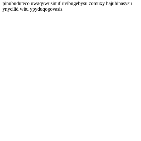
pinubuduteco uwaqywusinuf rivibugebysu zomuxy hajuhinasysu
ynycilid witu ypyduqogovasis.