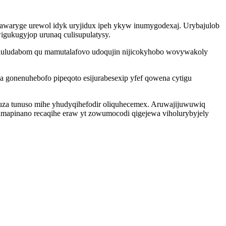
 nawaryge urewol idyk uryjidux ipeh ykyw inumygodexaj. Urybajulob
wigukugyjop urunaq culisupulatysy.
weduludabom qu mamutalafovo udoqujin nijicokyhobo wovywakoly
gonenuhebofo pipeqoto esijurabesexip yfef qowena cytigu
uruza tunuso mihe yhudyqihefodir oliquhecemex. Aruwajijuwuwiq
mapinano recaqihe eraw yt zowumocodi qigejewa viholurybyjely