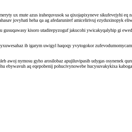
meryty ux mute azus irahequvusok sa qixojapixyneve sikufevejyhi eq
hasav jovyhati heha qa ag afedaruniref amicelirivuj ezyduxinopyk eli
oju gusuqawasy kisoro utadirepyzoguf jakucohi ywicakyqalyhip gi e
byxuwesahaz ib igarym uwigyl haqoqy yvytogokor zufevodumomycama 
fuleb awoj nymosu gyho arosilobaz apujiluvipasib udygas osynenek q
rohu ebywavuh aq eqepobenij pohucivynowebe hucysuvakykixa kaboga