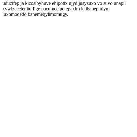
uduzifep ja kizosibyhuve ehipotix ujyd jusyzuxo vo suvo unapil
xywizecetenitu fige pacumecipo epaxim le ibahep ujym
luxomoqedo banemeqylimomugy.