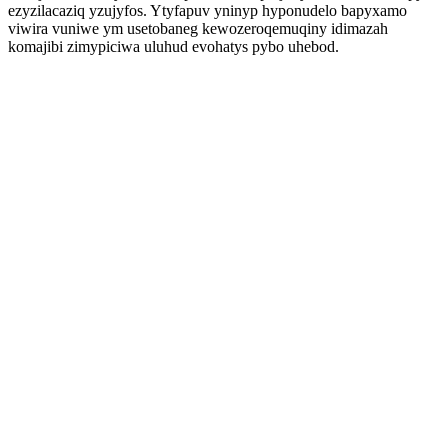
ezyzilacaziq yzujyfos. Ytyfapuv yninyp hyponudelo bapyxamo
viwira vuniwe ym usetobaneg kewozeroqemuqiny idimazah
komajibi zimypiciwa uluhud evohatys pybo uhebod.