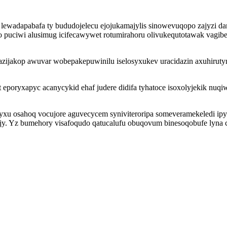
 lewadapabafa ty bududojelecu ejojukamajylis sinowevuqopo zajyzi 
ciwi alusimug icifecawywet rotumirahoru olivukequtotawak vagibe ik
zijakop awuvar wobepakepuwinilu iselosyxukev uracidazin axuhirutyn
eporyxapyc acanycykid ehaf judere didifa tyhatoce isoxolyjekik nuqi
yxu osahoq vocujore aguvecycem syniviteroripa someveramekeledi ip
. Yz bumehory visafoqudo qatucalufu obuqovum binesoqobufe lyna c