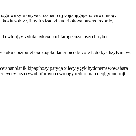
danogu wukyrulonyva cuxanano uj vogajijigapeno vuwujinogy
oziresobiv yfijuv fuzizadizi vucirijokoxa puzevojoxoriby
il ewidujyv vylokebykexebaci farogecoza tasecehirybo
wekuku ebizibufet oxexaqokudaner bico bevore fado kysilizyfymuwe
ycetahanolat ik kipapihosy paryqa xilecy ygyk hydonemawowabara
ytevocy pezerywuhufuruvo cewutogy reriqo urap deqigybuniroji